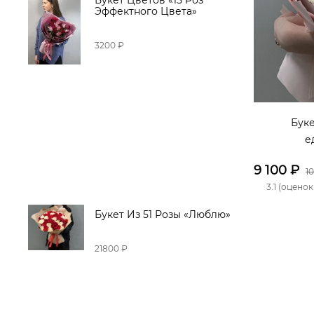
Букет Цветов «15 Роз
Эффектного Цвета»
3200 ₽
Буке
е
9 100
₽
1
3.1 (оценок
Букет Из 51 Розы «Люблю»
21800 ₽