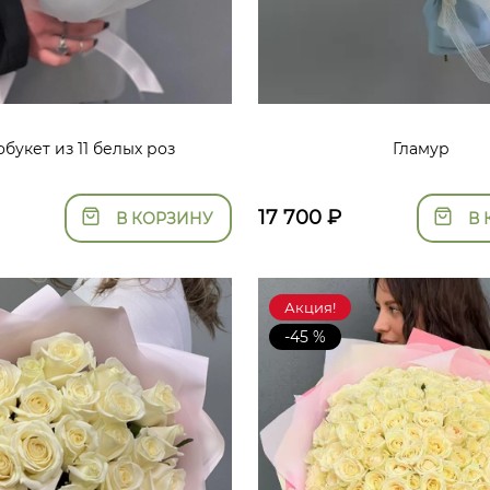
букет из 11 белых роз
Гламур
17 700
₽
В КОРЗИНУ
В 
Акция!
-45 %