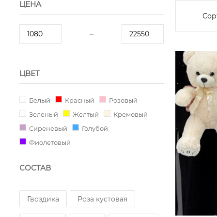
ЦЕНА
Сор
ЦВЕТ
Белый
Красный
Розовый
Зеленый
Желтый
Кремовый
Сиреневый
Голубой
Фиолетовый
СОСТАВ
Гвоздика
Роза кустовая