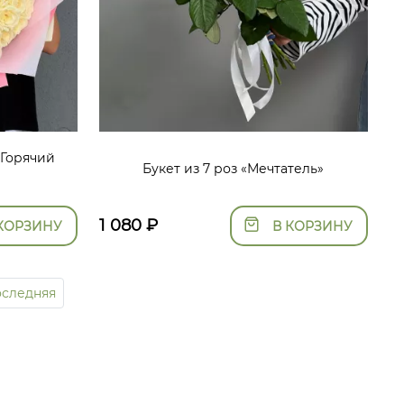
«Горячий
Букет из 7 роз «Мечтатель»
1 080
₽
КОРЗИНУ
В КОРЗИНУ
следняя