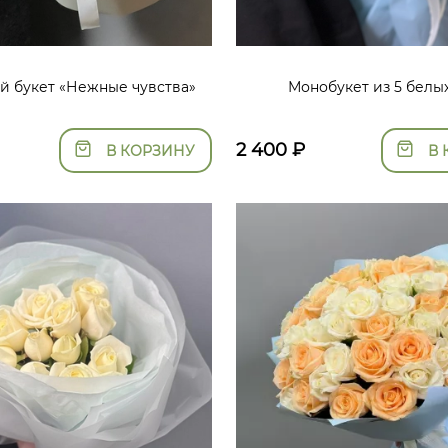
й букет «Нежные чувства»
Монобукет из 5 белы
2 400
₽
В КОРЗИНУ
В 