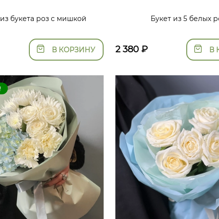
из букета роз с мишкой
Букет из 5 белых р
2 380
₽
В КОРЗИНУ
В 
!