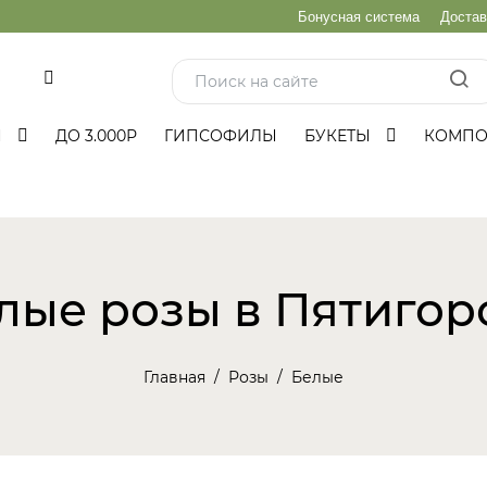
Бонусная система
Достав
и
Ы
ДО 3.000Р
ГИПСОФИЛЫ
БУКЕТЫ
КОМП
лые розы в Пятигор
Главная
Розы
Белые