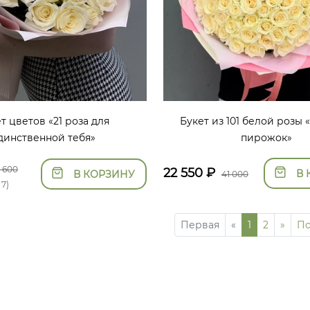
т цветов «21 роза для
Букет из 101 белой розы 
динственной тебя»
пирожок»
0 600
22 550
₽
В 
В КОРЗИНУ
41 000
 7)
Первая
«
1
2
»
По