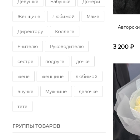
Девушке
Бабушке
Дочери
Женщине
Любимой
Маме
Авторски
Директору
Коллеге
3 200
₽
Учителю
Руководителю
сестре
подруге
дочке
жене
женщине
любимой
внучке
Мужчине
девочке
тете
ГРУППЫ ТОВАРОВ