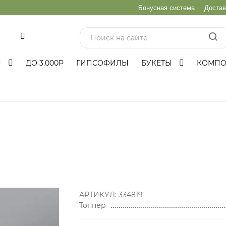
Бонусная система
Достав
и
Ы
ДО 3.000Р
ГИПСОФИЛЫ
БУКЕТЫ
КОМП
АРТИКУЛ:
334819
Топпер