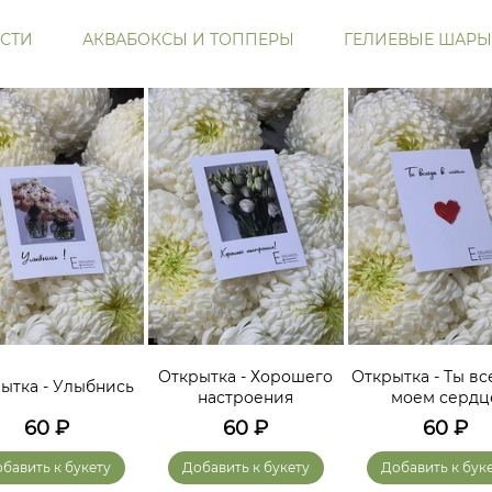
СТИ
АКВАБОКСЫ И ТОППЕРЫ
ГЕЛИЕВЫЕ ШАРЫ
Открытка - Хорошего
Открытка - Ты вс
ытка - Улыбнись
настроения
моем сердц
60
₽
60
₽
60
₽
бавить к букету
Добавить к букету
Добавить к бук