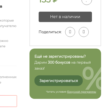
 в
Нет в наличии
 которые
олучателю
Поделиться:
можно
тапе
Ещё не зарегистрированы?
%
Дарим
300 бонусов
на первый
заказ!
полненных
Зарегистрироваться
е
Читать условия
бонусной программы