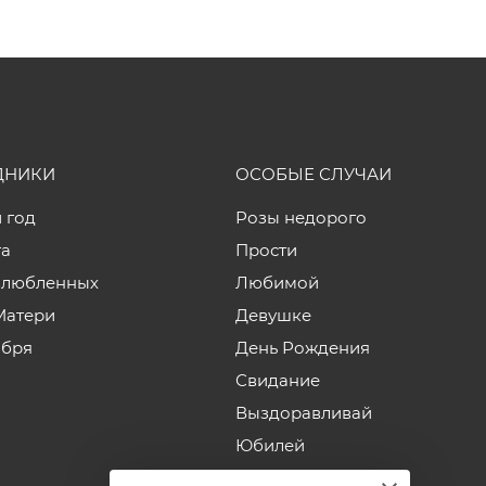
ДНИКИ
ОСОБЫЕ СЛУЧАИ
 год
Розы недорого
та
Прости
влюбленных
Любимой
Матери
Девушке
ября
День Рождения
Свидание
Выздоравливай
Юбилей
Годовщина свадьбы