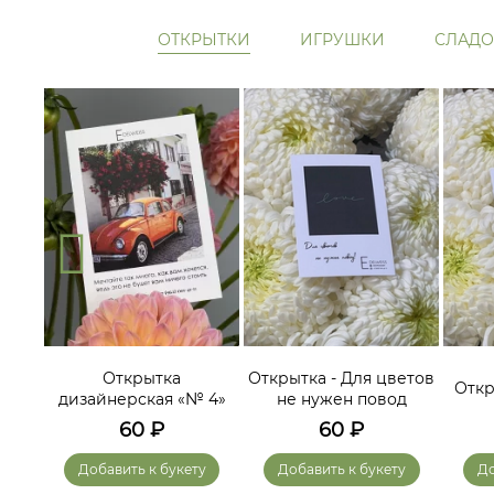
ОТКРЫТКИ
ИГРУШКИ
СЛАДО
ам
Открытка
Открытка - Для цветов
Откр
дизайнерская «№ 4»
не нужен повод
60
₽
60
₽
у
Добавить к букету
Добавить к букету
До