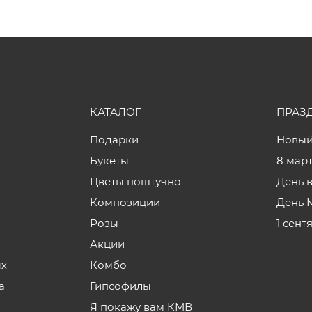
КАТАЛОГ
ПРАЗ
Подарки
Новый
Букеты
8 мар
Цветы поштучно
День 
Композиции
День 
Розы
1 сент
Акции
ых
Комбо
а
Гипсофилы
Я покажу вам КМВ