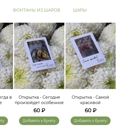
ФОНТАНЫ ИЗ ШАРОВ
ШАРЫ
егда в
Открытка - Сегодня
Открытка - Самой
О
е
произойдет особенное
красивой
60
₽
60
₽
ету
Добавить к букету
Добавить к букету