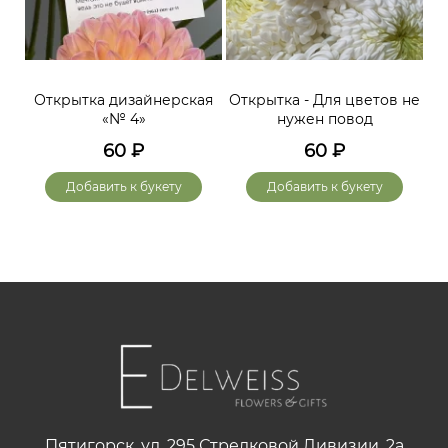
Открытка дизайнерская
Открытка - Для цветов не
«№ 4»
нужен повод
60
₽
60
₽
Добавить к букету
Добавить к букету
Пятигорск, ул. 295 Стрелковой Дивизии, 2а