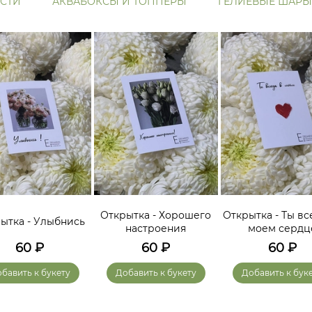
СТИ
АКВАБОКСЫ И ТОППЕРЫ
ГЕЛИЕВЫЕ ШАРЫ
Открытка - Хорошего
Открытка - Ты вс
ытка - Улыбнись
настроения
моем сердц
60
₽
60
₽
60
₽
бавить к букету
Добавить к букету
Добавить к бук