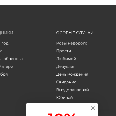
ДНИКИ
ОСОБЫЕ СЛУЧАИ
 год
Розы недорого
та
Прости
влюбленных
Любимой
Матери
Девушке
ября
День Рождения
Свидание
Выздоравливай
Юбилей
Годовщина свадьбы