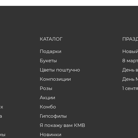
КАТАЛОГ
ПРАЗ
Подарки
Новый
Букеты
8 мар
Цветы поштучно
День 
Композиции
День 
Розы
1 сент
Акции
ых
Комбо
а
Гипсофилы
Я покажу вам КМВ
мы
Новинки