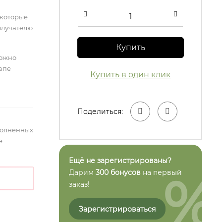
 которые
олучателю
Купить
можно
тапе
Купить в один клик
Поделиться:
полненных
е
Ещё не зарегистрированы?
%
Дарим
300 бонусов
на первый
заказ!
Зарегистрироваться