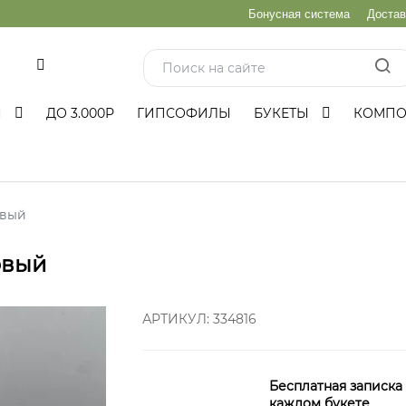
Бонусная система
Достав
и
Ы
ДО 3.000Р
ГИПСОФИЛЫ
БУКЕТЫ
КОМП
овый
овый
АРТИКУЛ:
334816
Бесплатная записка
каждом букете