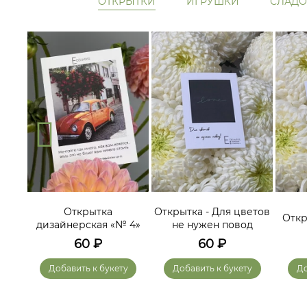
ОТКРЫТКИ
ИГРУШКИ
СЛАДО
ам
Открытка
Открытка - Для цветов
Откр
дизайнерская «№ 4»
не нужен повод
60
₽
60
₽
у
Добавить к букету
Добавить к букету
До