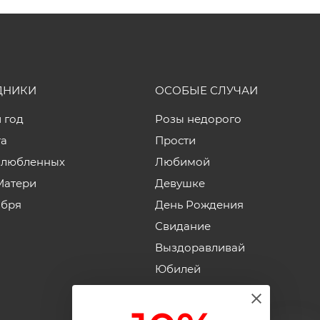
ДНИКИ
ОСОБЫЕ СЛУЧАИ
 год
Розы недорого
та
Прости
влюбленных
Любимой
Матери
Девушке
ября
День Рождения
Свидание
Выздоравливай
Юбилей
Годовщина свадьбы