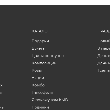
КАТАЛОГ
ПРАЗ
Подарки
Новый
Букеты
8 мар
Цветы поштучно
День 
Композиции
День 
Розы
1 сент
Акции
ых
Комбо
а
Гипсофилы
Я покажу вам КМВ
мы
Новинки