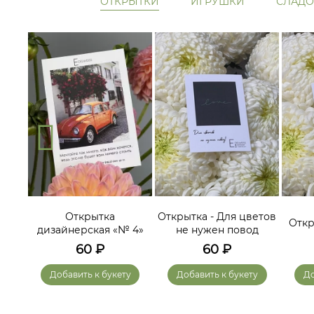
ОТКРЫТКИ
ИГРУШКИ
СЛАДО
ам
Открытка
Открытка - Для цветов
Откр
дизайнерская «№ 4»
не нужен повод
60
₽
60
₽
у
Добавить к букету
Добавить к букету
До