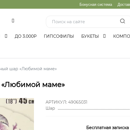
Бонусная система
Достав
и
Ы
ДО 3.000Р
ГИПСОФИЛЫ
БУКЕТЫ
КОМП
нный шар «Любимой маме»
 «Любимой маме»
АРТИКУЛ:
49065031
Шар
Бесплатная записка