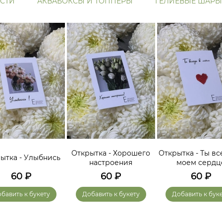
СТИ
АКВАБОКСЫ И ТОППЕРЫ
ГЕЛИЕВЫЕ ШАРЫ
Открытка - Хорошего
Открытка - Ты вс
ытка - Улыбнись
настроения
моем сердц
60
₽
60
₽
60
₽
бавить к букету
Добавить к букету
Добавить к бук