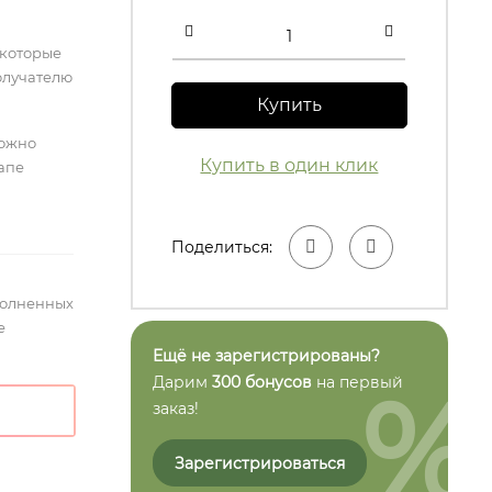
 которые
олучателю
Купить
можно
Купить в один клик
тапе
Поделиться:
полненных
е
Ещё не зарегистрированы?
%
Дарим
300 бонусов
на первый
заказ!
Зарегистрироваться