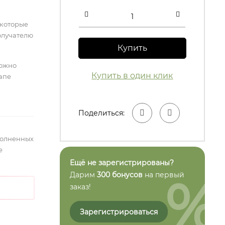
 которые
олучателю
Купить
можно
Купить в один клик
тапе
Поделиться:
полненных
е
Ещё не зарегистрированы?
%
Дарим
300 бонусов
на первый
заказ!
Зарегистрироваться