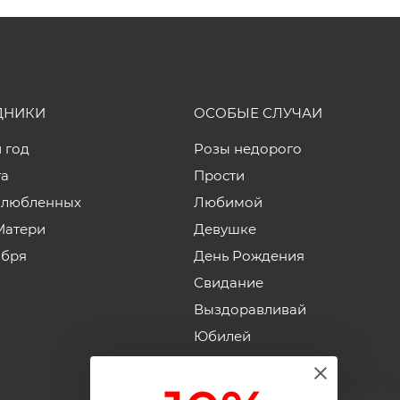
ДНИКИ
ОСОБЫЕ СЛУЧАИ
 год
Розы недорого
та
Прости
влюбленных
Любимой
Матери
Девушке
ября
День Рождения
Свидание
Выздоравливай
Юбилей
Годовщина свадьбы