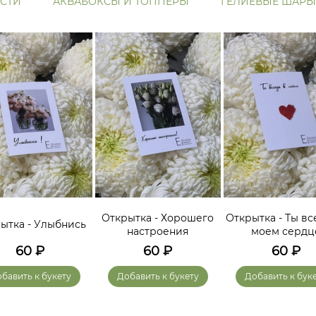
СТИ
АКВАБОКСЫ И ТОППЕРЫ
ГЕЛИЕВЫЕ ШАРЫ
Открытка - Хорошего
Открытка - Ты вс
ытка - Улыбнись
настроения
моем сердц
60
₽
60
₽
60
₽
бавить к букету
Добавить к букету
Добавить к бук