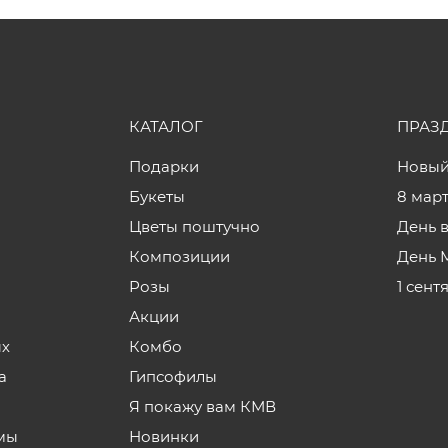
КАТАЛОГ
ПРАЗ
Подарки
Новый
Букеты
8 мар
Цветы поштучно
День 
Композиции
День 
Розы
1 сент
Акции
ых
Комбо
а
Гипсофилы
Я покажу вам КМВ
мы
Новинки