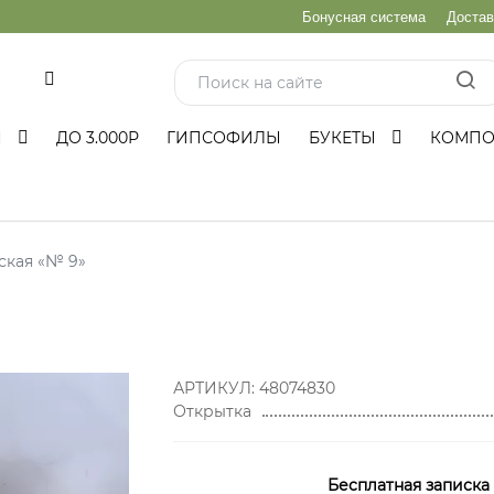
Бонусная система
Достав
и
Ы
ДО 3.000Р
ГИПСОФИЛЫ
БУКЕТЫ
КОМП
ская «№ 9»
АРТИКУЛ:
48074830
Открытка
Бесплатная записка