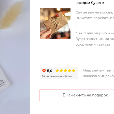
каждом букете
Самые важные слова,
Вы хотите передать п
:)
*Текст для открытки 
будет заполнить на э
оформления заказа
Наш рейтинг вы
заказов в Яндекс
Намекнуть на подарок