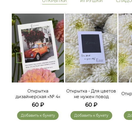
ОТКРЫТКИ
ИГРУШКИ
СЛАДО
ам
Открытка
Открытка - Для цветов
Откр
дизайнерская «№ 4»
не нужен повод
60
₽
60
₽
у
Добавить к букету
Добавить к букету
До