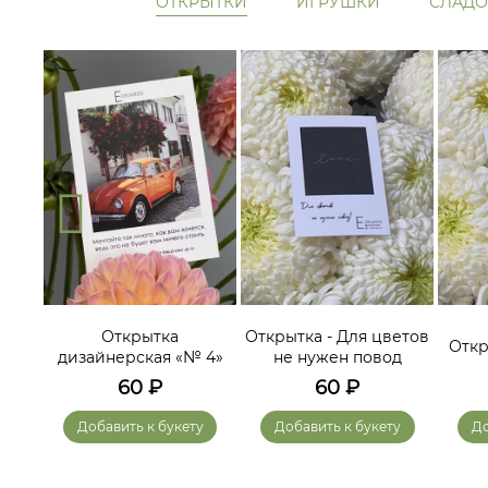
ОТКРЫТКИ
ИГРУШКИ
СЛАДО
ам
Открытка
Открытка - Для цветов
Откр
дизайнерская «№ 4»
не нужен повод
60
₽
60
₽
у
Добавить к букету
Добавить к букету
До