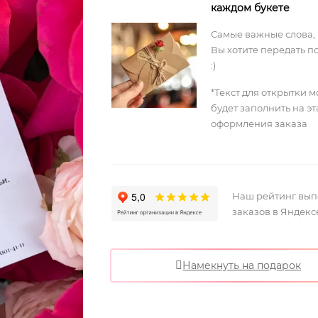
каждом букете
Самые важные слова,
Вы хотите передать п
:)
*Текст для открытки 
будет заполнить на э
оформления заказа
Наш рейтинг вы
заказов в Яндекс
Намекнуть на подарок