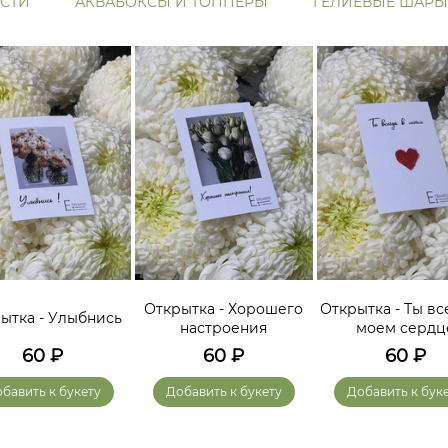
СТИ
АКВАБОКСЫ И ТОППЕРЫ
ГЕЛИЕВЫЕ ШАРЫ
Открытка - Хорошего
Открытка - Ты вс
ытка - Улыбнись
настроения
моем сердц
60
₽
60
₽
60
₽
бавить к букету
Добавить к букету
Добавить к бук