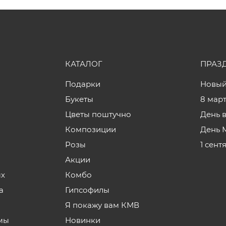
КАТАЛОГ
ПРАЗ
Подарки
Новый
Букеты
8 мар
Цветы поштучно
День 
Композиции
День 
Розы
1 сент
Акции
ых
Комбо
а
Гипсофилы
Я покажу вам КМВ
мы
Новинки