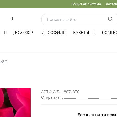
Бонусная система
Достав
и
Ы
ДО 3.000Р
ГИПСОФИЛЫ
БУКЕТЫ
КОМП
ы №6
АРТИКУЛ:
48074856
Открытка
Бесплатная записка