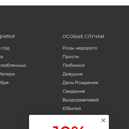
ДНИКИ
ОСОБЫЕ СЛУЧАИ
 год
Розы недорого
та
Прости
влюбленных
Любимой
Матери
Девушке
ября
День Рождения
Свидание
Выздоравливай
Юбилей
Годовщина свадьбы