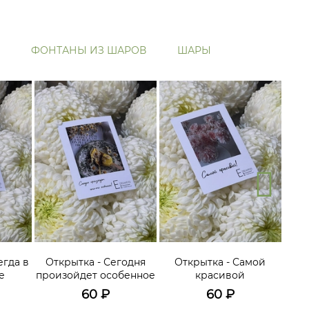
ФОНТАНЫ ИЗ ШАРОВ
ШАРЫ
егда в
Открытка - Сегодня
Открытка - Самой
О
е
произойдет особенное
красивой
60
₽
60
₽