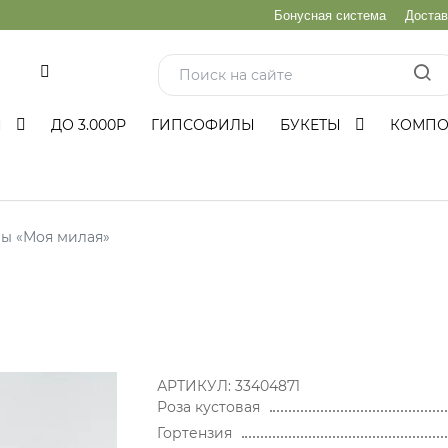
Бонусная система
Достав
и
Ы
ДО 3.000Р
ГИПСОФИЛЫ
БУКЕТЫ
КОМП
мы «Моя милая»
АРТИКУЛ:
33404871
Роза кустовая
Гортензия