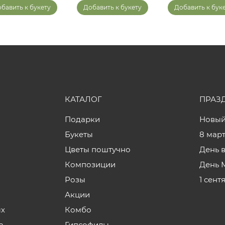
бавить к букету
Добавить к букету
Добавить к бук
КАТАЛОГ
ПРАЗ
Подарки
Новый
Букеты
8 мар
Цветы поштучно
День 
Композиции
День 
Розы
1 сент
Акции
ых
Комбо
а
Гипсофилы