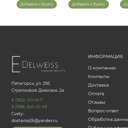
у
Добавить к букету
Добавить к букету
До
ИНФОРМАЦИЯ
О компании
Контакты
Пятигорск, ул. 295
Доставка
Стрелковой Дивизии, 2а
Оплата
8 (962) 001-41-11
Отзывы
8 (988) 845-45-98
Вопрос-ответ
Cvety-
Обработка данн
dostavka26@yandex.ru
Публичная оферт