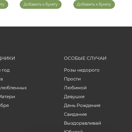
ету
Добавить к букету
Добавить к букету
ДНИКИ
ОСОБЫЕ СЛУЧАИ
 год
Розы недорого
та
Прости
влюбленных
Любимой
Матери
Девушке
ября
День Рождения
Свидание
Выздоравливай
Юбилей