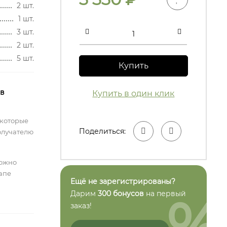
2 шт.
1 шт.
3 шт.
2 шт.
5 шт.
Купить
 в
Купить в один клик
 которые
Поделиться:
олучателю
можно
тапе
Ещё не зарегистрированы?
%
Дарим
300 бонусов
на первый
заказ!