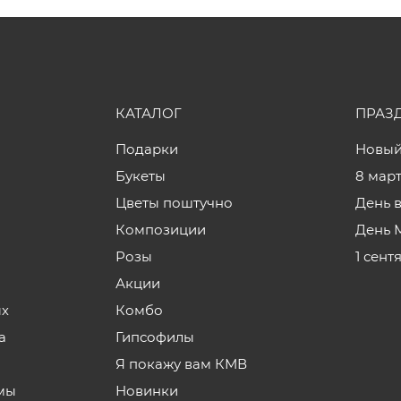
КАТАЛОГ
ПРАЗ
Подарки
Новый
Букеты
8 мар
Цветы поштучно
День 
Композиции
День 
Розы
1 сент
Акции
ых
Комбо
а
Гипсофилы
Я покажу вам КМВ
мы
Новинки