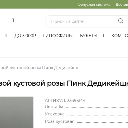
Бонусная система
Достав
и
Ы
ДО 3.000Р
ГИПСОФИЛЫ
БУКЕТЫ
КОМП
зовой кустовой розы Пинк Дедикейшн
овой кустовой розы Пинк Дедикейш
АРТИКУЛ:
33395144
Лента 1м
Упаковка
Роза кустовая