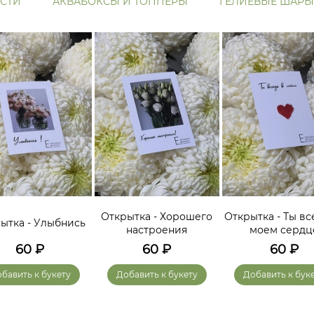
СТИ
АКВАБОКСЫ И ТОППЕРЫ
ГЕЛИЕВЫЕ ШАРЫ
Открытка - Хорошего
Открытка - Ты вс
ытка - Улыбнись
настроения
моем сердц
60
₽
60
₽
60
₽
бавить к букету
Добавить к букету
Добавить к бук