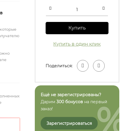
 в
Купить
 которые
олучателю
Купить в один клик
можно
тапе
Поделиться:
Ещё не зарегистрированы?
полненных
%
Дарим
300 бонусов
на первый
е
заказ!
Зарегистрироваться