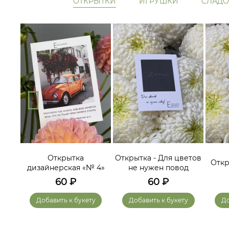
ОТКРЫТКИ
ИГРУШКИ
СЛАДО
ам
Открытка
Открытка - Для цветов
Откр
дизайнерская «№ 4»
не нужен повод
60
₽
60
₽
у
Добавить к букету
Добавить к букету
До