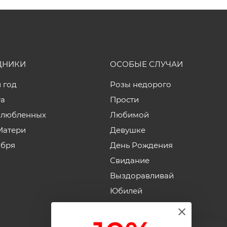
ДНИКИ
ОСОБЫЕ СЛУЧАИ
 год
Розы недорого
та
Прости
влюбленных
Любимой
Матери
Девушке
ября
День Рождения
Свидание
Выздоравливай
Юбилей
Годовщина свадьбы