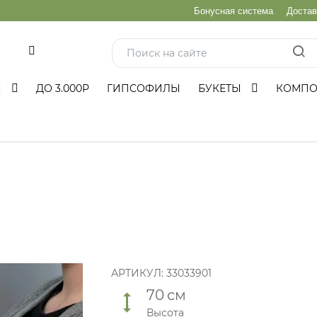
Бонусная система
Достав
и
Ы
ДО 3.000Р
ГИПСОФИЛЫ
БУКЕТЫ
КОМП
АРТИКУЛ:
33033901
70
см
Высота