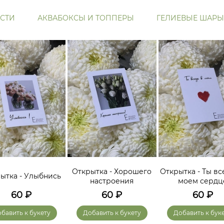
СТИ
АКВАБОКСЫ И ТОППЕРЫ
ГЕЛИЕВЫЕ ШАРЫ
Открытка - Хорошего
Открытка - Ты вс
ытка - Улыбнись
настроения
моем сердц
60
₽
60
₽
60
₽
бавить к букету
Добавить к букету
Добавить к бук