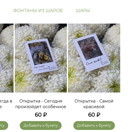
ФОНТАНЫ ИЗ ШАРОВ
ШАРЫ
егда в
Открытка - Сегодня
Открытка - Самой
О
е
произойдет особенное
красивой
60
₽
60
₽
ету
Добавить к букету
Добавить к букету