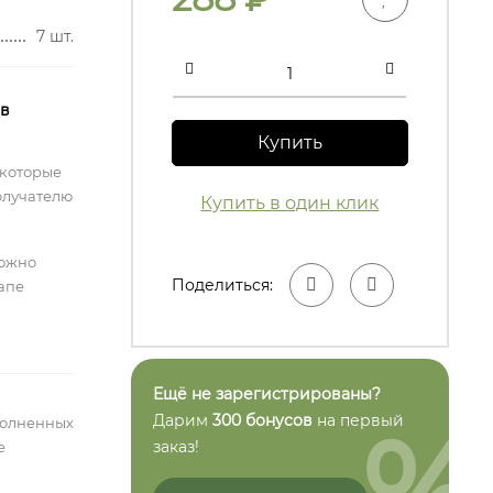
7 шт.
 в
Купить
 которые
олучателю
Купить в один клик
можно
Поделиться:
тапе
Ещё не зарегистрированы?
%
Дарим
300 бонусов
на первый
полненных
заказ!
е