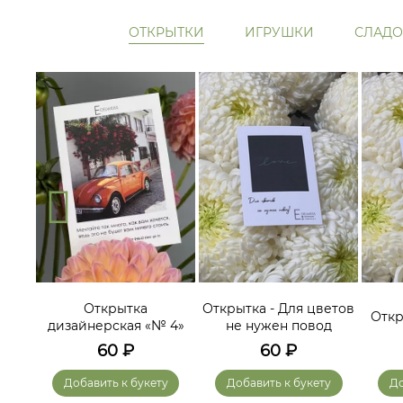
ОТКРЫТКИ
ИГРУШКИ
СЛАДО
ам
Открытка
Открытка - Для цветов
Откр
дизайнерская «№ 4»
не нужен повод
60
₽
60
₽
у
Добавить к букету
Добавить к букету
До