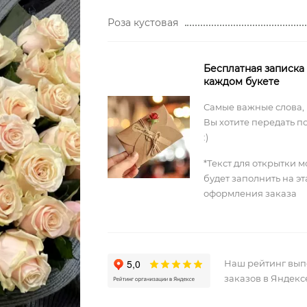
Роза кустовая
Бесплатная записка
каждом букете
Самые важные слова,
Вы хотите передать п
:)
*Текст для открытки 
будет заполнить на э
оформления заказа
Наш рейтинг вы
заказов в Яндекс