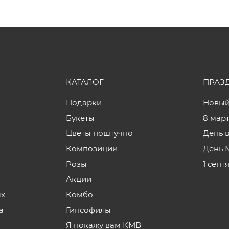
КАТАЛОГ
ПРАЗ
Подарки
Новый
Букеты
8 мар
Цветы поштучно
День 
Композиции
День 
Розы
1 сент
Акции
ых
Комбо
а
Гипсофилы
Я покажу вам КМВ