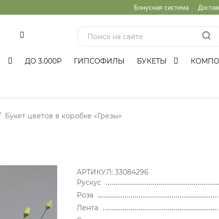
Бонусная система
Достав
и
Ы
ДО 3.000Р
ГИПСОФИЛЫ
БУКЕТЫ
КОМП
Букет цветов в коробке «Грезы»
АРТИКУЛ:
33084296
Рускус
Роза
Лента