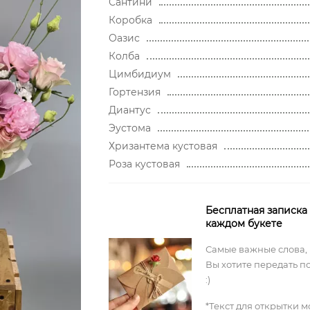
Сантини
Коробка
Оазис
Колба
Цимбидиум
Гортензия
Диантус
Эустома
Хризантема кустовая
Роза кустовая
Бесплатная записка
каждом букете
Самые важные слова,
Вы хотите передать п
:)
*Текст для открытки 