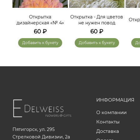
ам
Открытка
Открытка - Для цветов
Откр
дизайнерская «№ 4»
не нужен повод
60
₽
60
₽
у
Добавить к букету
Добавить к букету
До
ИНФОРМАЦИЯ
О компании
Контакты
Пятигорск, ул. 295
Доставка
Стрелковой Дивизии, 2а