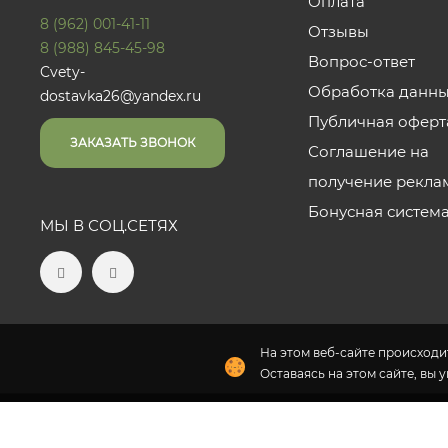
Оплата
8 (962) 001-41-11
Отзывы
8 (988) 845-45-98
Вопрос-ответ
Cvety-
Обработка данн
dostavka26@yandex.ru
Публичная оферт
ЗАКАЗАТЬ ЗВОНОК
Соглашение на
получение рекла
Бонусная систем
МЫ В СОЦ.СЕТЯХ
На этом веб-сайте происходит
Оставаясь на этом сайте, вы 
2026 © «Эдельвейс» - Интернет-магазин доставки цвет