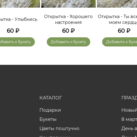
Открытка - Хорошего
Открытка - Ты вс
ытка - Улыбнись
настроения
моем сердц
60
₽
60
₽
60
₽
бавить к букету
Добавить к букету
Добавить к бук
КАТАЛОГ
ПРАЗ
Подарки
Новый
Букеты
8 мар
Цветы поштучно
День 