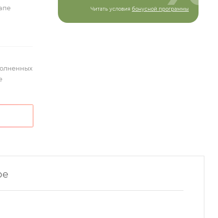
тапе
Читать условия
бонусной программы
полненных
е
ре