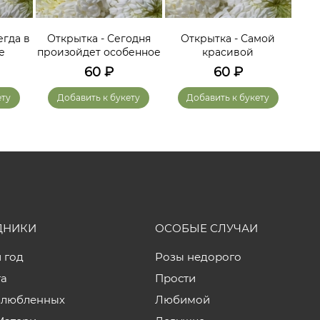
егда в
Открытка - Сегодня
Открытка - Самой
О
е
произойдет особенное
красивой
60
₽
60
₽
ету
Добавить к букету
Добавить к букету
ДНИКИ
ОСОБЫЕ СЛУЧАИ
 год
Розы недорого
та
Прости
влюбленных
Любимой