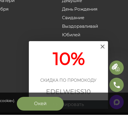
Матери
Девушке
ября
День Рождения
Свидание
Выздоравливай
Юбилей
Годовщина свадьбы
10%
СКИДКА ПО ПРОМОКОДУ
EDELWEISS10
cookie»).
Окей
Скопировать