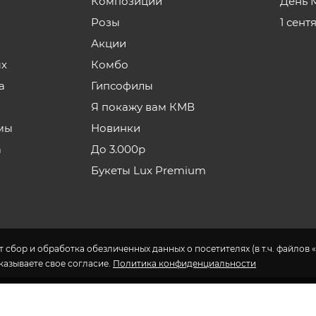
Композиции
День 
Розы
1 сент
Акции
ых
Комбо
а
Гипсофилы
Я покажу вам КМВ
мы
Новинки
а
До 3.000р
Букеты Lux Premium
 сбор и обработка обезличенных данных о посетителях (в т.ч. файлов «
указываете свое согласие.
Политика конфиденциальности
ов в Пятигорске.