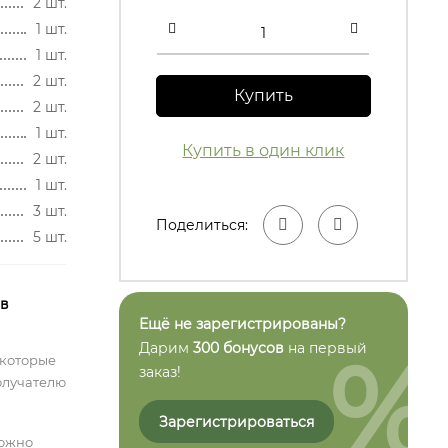
2 шт.
1 шт.
1 шт.
2 шт.
Купить
2 шт.
1 шт.
Купить в один клик
2 шт.
1 шт.
3 шт.
Поделиться:
5 шт.
 в
Ещё не зарегистрированы?
%
Дарим
300 бонусов
на первый
 которые
заказ!
олучателю
Зарегистрироваться
можно