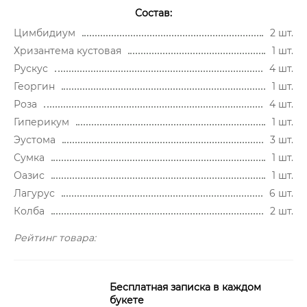
Состав:
Цимбидиум
2 шт.
Хризантема кустовая
1 шт.
Рускус
4 шт.
Георгин
1 шт.
Роза
4 шт.
Гиперикум
1 шт.
Эустома
3 шт.
Сумка
1 шт.
Оазис
1 шт.
Лагурус
6 шт.
Колба
2 шт.
Рейтинг товара:
Бесплатная записка в каждом
букете