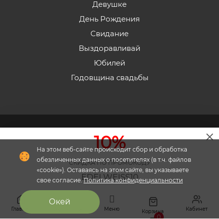
Девушке
День Рождения
Свидание
Выздоравливай
Юбилей
Годовщина свадьбы
2026 © «Эдельвейс» - Интернет-магазин доставки
10%
цветов в Пятигорске.
На этом веб-сайте происходит сбор и обработка
обезличенных данных о посетителях (в т.ч. файлов
СКИДКА ПО ПРОМОКОДУ
«cookie»). Оставаясь на этом сайте, вы указываете
EDELWEISS10
свое согласие.
Политика конфиденциальности
Флория
- комплексное продвижение цветочного
Окей
Скопировать
бизнеса
Главная
Меню
Кабинет
Избранное
Корзина
0