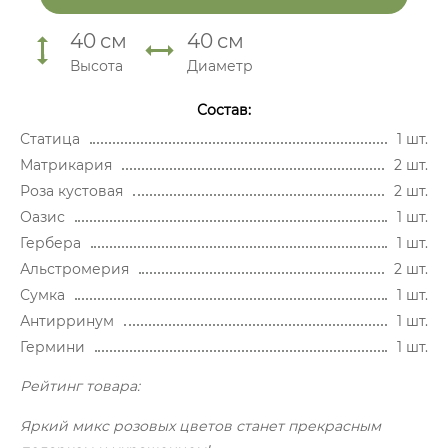
40
см
40
см
Высота
Диаметр
Состав:
Статица
1 шт.
Матрикария
2 шт.
Роза кустовая
2 шт.
Оазис
1 шт.
Гербера
1 шт.
Альстромерия
2 шт.
Сумка
1 шт.
Антирринум
1 шт.
Гермини
1 шт.
Рейтинг товара:
Яркий микс розовых цветов станет прекрасным