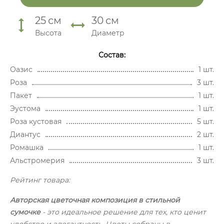
25
см
30
см
Высота
Диаметр
Состав:
Оазис
1 шт.
Роза
3 шт.
Пакет
1 шт.
Эустома
1 шт.
Роза кустовая
5 шт.
Диантус
2 шт.
Ромашка
1 шт.
Альстромерия
3 шт.
Рейтинг товара:
Авторская цветочная композиция в стильной
сумочке
- это идеальное решение для тех, кто ценит
удобство и элегантность. Цветы собраны в