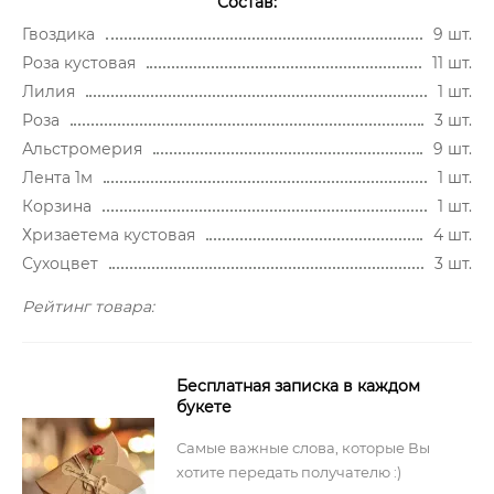
Состав:
Гвоздика
9 шт.
Роза кустовая
11 шт.
Лилия
1 шт.
Роза
3 шт.
Альстромерия
9 шт.
Лента 1м
1 шт.
Корзина
1 шт.
Хризаетема кустовая
4 шт.
Сухоцвет
3 шт.
Рейтинг товара:
Бесплатная записка в каждом
букете
Самые важные слова, которые Вы
хотите передать получателю :)