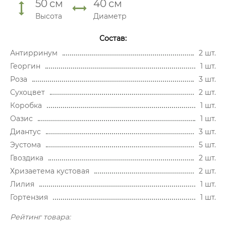
50
см
40
см
Высота
Диаметр
Состав:
Антирринум
2 шт.
Георгин
1 шт.
Роза
3 шт.
Сухоцвет
2 шт.
Коробка
1 шт.
Оазис
1 шт.
Диантус
3 шт.
Эустома
5 шт.
Гвоздика
2 шт.
Хризаетема кустовая
2 шт.
Лилия
1 шт.
Гортензия
1 шт.
Рейтинг товара: