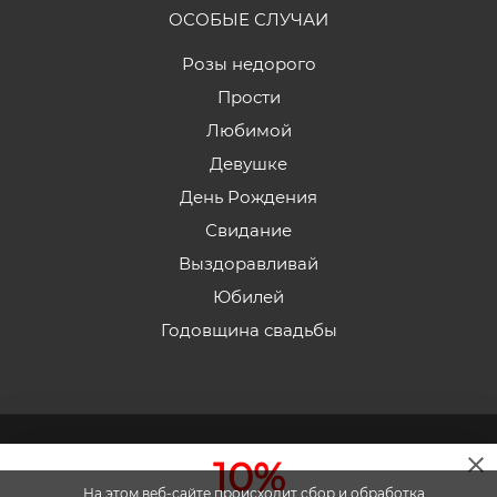
ОСОБЫЕ СЛУЧАИ
Розы недорого
Прости
Любимой
Девушке
День Рождения
Свидание
Выздоравливай
Юбилей
Годовщина свадьбы
2026 © «Эдельвейс» - Интернет-магазин доставки
10%
цветов в Пятигорске.
На этом веб-сайте происходит сбор и обработка