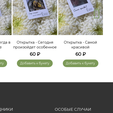
егда в
Открытка - Сегодня
Открытка - Самой
О
е
произойдет особенное
красивой
60
₽
60
₽
ету
Добавить к букету
Добавить к букету
ДНИКИ
ОСОБЫЕ СЛУЧАИ