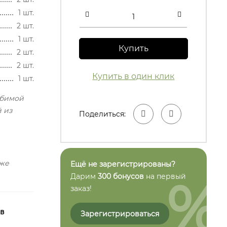
1 шт.
2 шт.
1 шт.
Купить
2 шт.
2 шт.
Купить в один клик
1 шт.
юбимой
 из
Поделиться:
кже
Ещё не зарегистрированы?
%
Дарим
300 бонусов
на первый
заказ!
 в
Зарегистрироваться