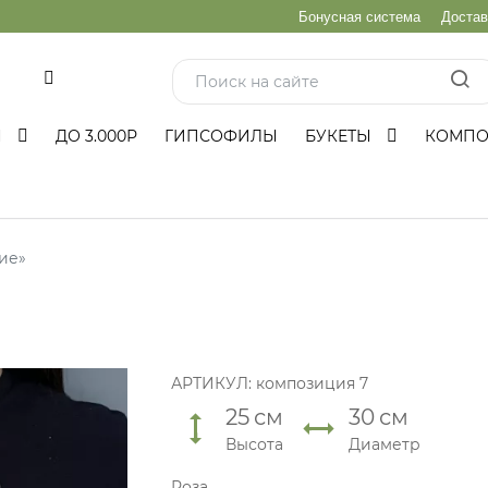
Бонусная система
Достав
и
Ы
ДО 3.000Р
ГИПСОФИЛЫ
БУКЕТЫ
КОМП
ие»
АРТИКУЛ:
композиция 7
25
см
30
см
Высота
Диаметр
Роза