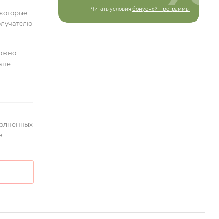
Читать условия
бонусной программы
 которые
олучателю
можно
тапе
полненных
е