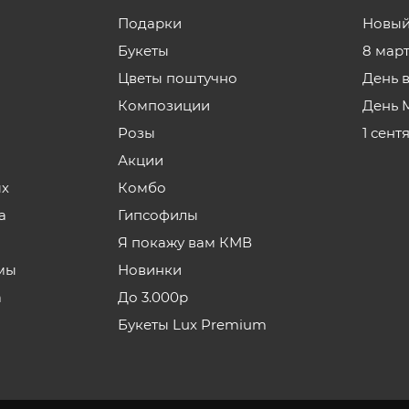
Подарки
Новый
Букеты
8 мар
Цветы поштучно
День 
Композиции
День 
Розы
1 сент
Акции
ых
Комбо
а
Гипсофилы
Я покажу вам КМВ
мы
Новинки
а
До 3.000р
Букеты Lux Premium