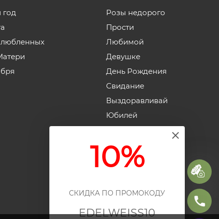
 год
Розы недорого
та
Прости
влюбленных
Любимой
Матери
Девушке
ября
День Рождения
Свидание
Выздоравливай
Юбилей
Годовщина свадьбы
10%
СКИДКА ПО ПРОМОКОДУ
EDELWEISS10