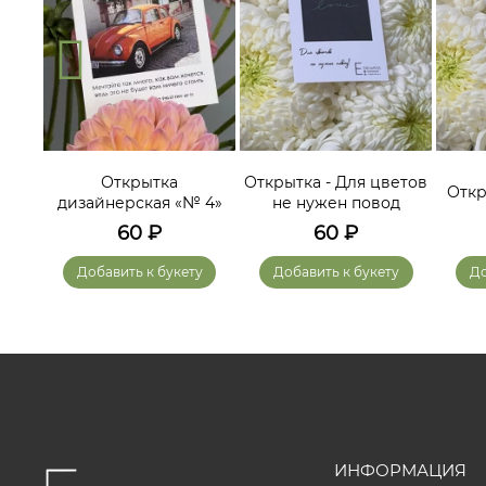
ам
Открытка
Открытка - Для цветов
Откр
дизайнерская «№ 4»
не нужен повод
60
₽
60
₽
у
Добавить к букету
Добавить к букету
До
ИНФОРМАЦИЯ