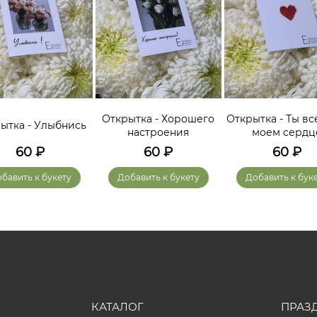
Открытка - Хорошего
Открытка - Ты вс
ытка - Улыбнись
настроения
моем сердц
60
₽
60
₽
60
₽
бавить к букету
Добавить к букету
Добавить к бук
КАТАЛОГ
ПРАЗ