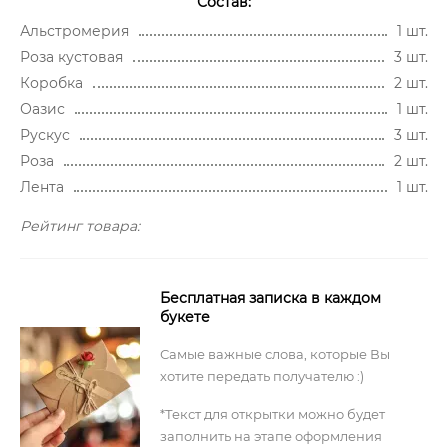
Состав:
Альстромерия
1 шт.
Роза кустовая
3 шт.
Коробка
2 шт.
Оазис
1 шт.
Рускус
3 шт.
Роза
2 шт.
Лента
1 шт.
Рейтинг товара:
Бесплатная записка в каждом
букете
Самые важные слова, которые Вы
хотите передать получателю :)
*Текст для открытки можно будет
заполнить на этапе оформления