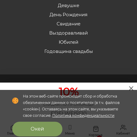
Девушке
День Рождения
Свидание
Выздоравливай
Юбилей
Годовщина свадьбы
2026 © «Эдельвейс» - Интернет-магазин доставки
10%
цветов в Пятигорске.
На этом веб-сайте происходит сбор и обработка
обезличенных данных о посетителях (в т.ч. файлов
СКИДКА ПО ПРОМОКОДУ
«cookie»). Оставаясь на этом сайте, вы указываете
EDELWEISS10
свое согласие.
Политика конфиденциальности
Флория
- комплексное продвижение цветочного
Окей
Скопировать
бизнеса
Главная
Меню
Кабинет
Избранное
Корзина