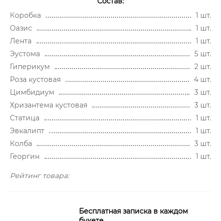
Состав:
Коробка
1 шт.
Оазис
1 шт.
Лента
1 шт.
Эустома
5 шт.
Гиперикум
2 шт.
Роза кустовая
4 шт.
Цимбидиум
3 шт.
Хризантема кустовая
3 шт.
Статица
1 шт.
Эвкалипт
1 шт.
Колба
3 шт.
Георгин
1 шт.
Рейтинг товара:
Бесплатная записка в каждом
букете