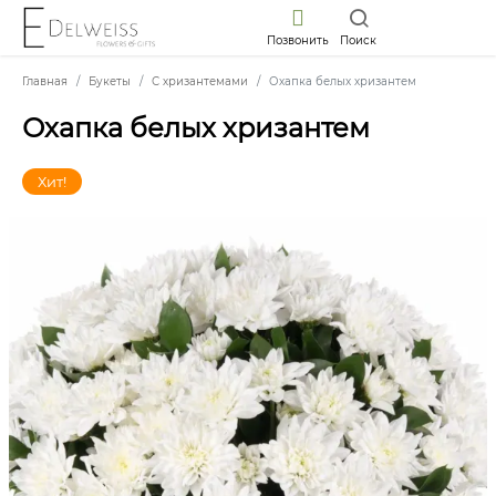
Позвонить
Поиск
Главная
Букеты
С хризантемами
Охапка белых хризантем
Охапка белых хризантем
Хит!