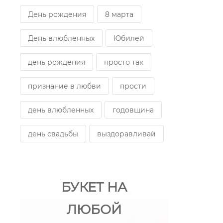
День рождения
8 марта
День влюбленных
Юбилей
день рождения
просто так
признание в любви
прости
день влюбленных
годовщина
день свадьбы
выздоравливай
БУКЕТ НА
ЛЮБОЙ