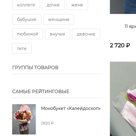
коллеге
дочке
жене
бабушке
женщине
11 я
любимой
внучке
девочке
2 720
₽
тете
ГРУППЫ ТОВАРОВ
САМЫЕ РЕЙТИНГОВЫЕ
Монобукет «Калейдоскоп»
2820 ₽