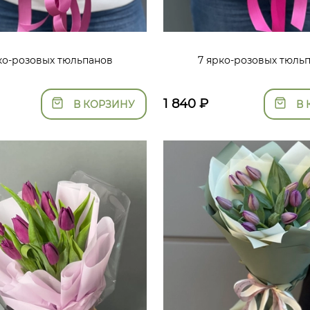
рко-розовых тюльпанов
7 ярко-розовых тюль
1 840
₽
В КОРЗИНУ
В 