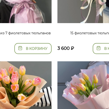
 из 7 фиолетовых тюльпанов
15 фиолетовых тюльп
3 600
₽
В КОРЗИНУ
В 