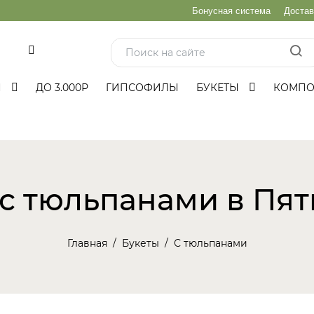
Бонусная система
Достав
и
Ы
ДО 3.000Р
ГИПСОФИЛЫ
БУКЕТЫ
КОМП
 с тюльпанами в Пят
Главная
Букеты
С тюльпанами