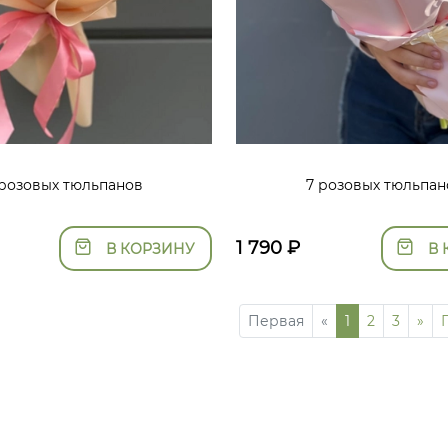
 розовых тюльпанов
7 розовых тюльпан
1 790
₽
В КОРЗИНУ
В 
Первая
«
1
2
3
»