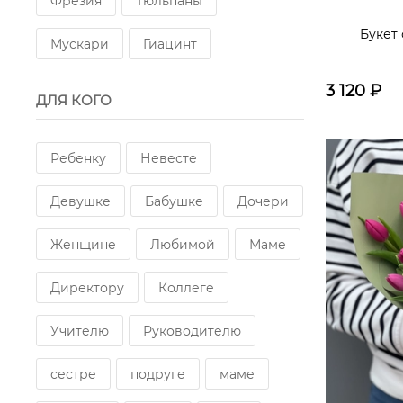
Фрезия
Тюльпаны
Букет
Мускари
Гиацинт
3 120
₽
ДЛЯ КОГО
Ребенку
Невесте
Девушке
Бабушке
Дочери
Женщине
Любимой
Маме
Директору
Коллеге
Учителю
Руководителю
сестре
подруге
маме