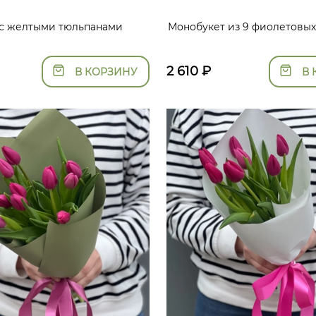
 с желтыми тюльпанами
Монобукет из 9 фиолетовых
2 610
₽
В КОРЗИНУ
В 