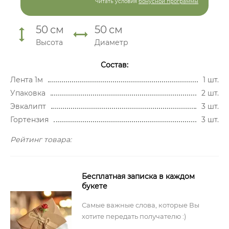
Читать условия
бонусной программы
50
см
50
см
Высота
Диаметр
Состав:
Лента 1м
1 шт.
Упаковка
2 шт.
Эвкалипт
3 шт.
Гортензия
3 шт.
Рейтинг товара:
Бесплатная записка в каждом
букете
Самые важные слова, которые Вы
хотите передать получателю :)