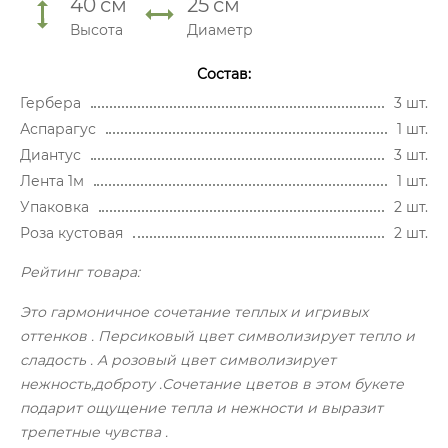
40
см
25
см
Высота
Диаметр
Состав:
Гербера
3 шт.
Аспарагус
1 шт.
Диантус
3 шт.
Лента 1м
1 шт.
Упаковка
2 шт.
Роза кустовая
2 шт.
Рейтинг товара:
Это гармоничное сочетание теплых и игривых
оттенков . Персиковый цвет символизирует тепло и
сладость . А розовый цвет символизирует
нежность,доброту .Сочетание цветов в этом букете
подарит ощущение тепла и нежности и выразит
трепетные чувства .