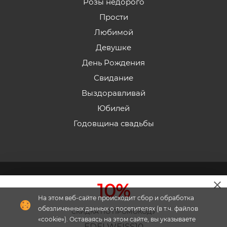
Розы недорого
Прости
Любимой
Девушке
День Рождения
Свидание
Выздоравливай
Юбилей
Годовщина свадьбы
2026 © «Эдельвейс» - Интернет-магазин доставки
10%
цветов в Пятигорске.
На этом веб-сайте происходит сбор и обработка
обезличенных данных о посетителях (в т.ч. файлов
СКИДКА ПО ПРОМОКОДУ
«cookie»). Оставаясь на этом сайте, вы указываете
EDELWEISS10