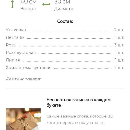
40
см
30
см
Высота
Диаметр
Состав:
Упаковка
2 шт.
Лента 1м
1 шт.
Роза
3 шт.
Роза кустовая
1 шт.
Лилия
1 шт.
Хризаетема кустовая
2 шт.
Рейтинг товара:
Бесплатная записка в каждом
букете
Самые важные слова, которые Вы
хотите передать получателю :)