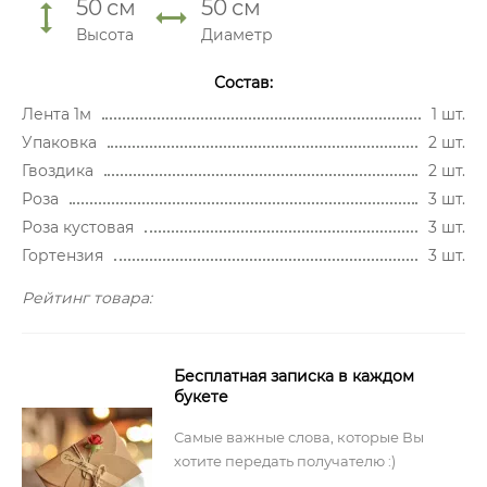
50
см
50
см
Высота
Диаметр
Состав:
Лента 1м
1 шт.
Упаковка
2 шт.
Гвоздика
2 шт.
Роза
3 шт.
Роза кустовая
3 шт.
Гортензия
3 шт.
Рейтинг товара:
Бесплатная записка в каждом
букете
Самые важные слова, которые Вы
хотите передать получателю :)