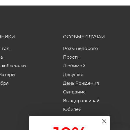
ДНИКИ
ОСОБЫЕ СЛУЧАИ
 год
Розы недорого
та
Прости
влюбленных
Любимой
Матери
Девушке
ября
День Рождения
Свидание
Выздоравливай
Юбилей
Годовщина свадьбы