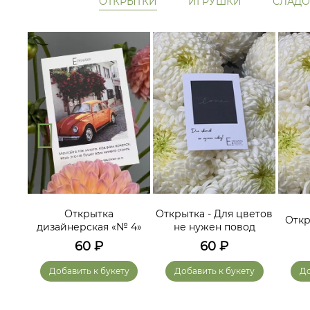
ОТКРЫТКИ
ИГРУШКИ
СЛАДО
ам
Открытка
Открытка - Для цветов
Откр
дизайнерская «№ 4»
не нужен повод
60
₽
60
₽
у
Добавить к букету
Добавить к букету
До