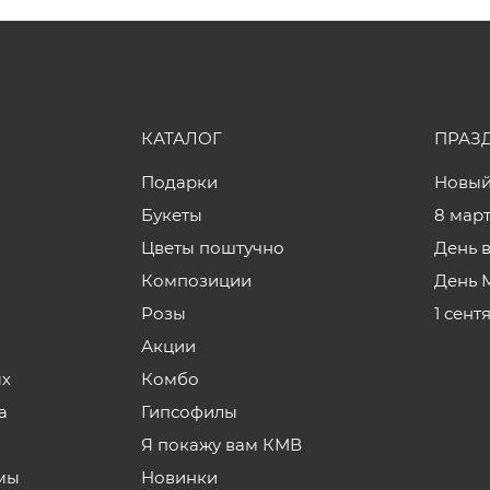
КАТАЛОГ
ПРАЗ
Подарки
Новый
Букеты
8 мар
Цветы поштучно
День 
Композиции
День 
Розы
1 сент
Акции
ых
Комбо
а
Гипсофилы
Я покажу вам КМВ
мы
Новинки