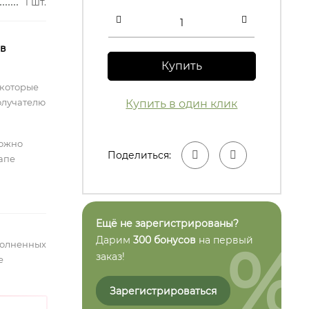
1 шт.
 в
Купить
 которые
олучателю
Купить в один клик
можно
Поделиться:
тапе
Ещё не зарегистрированы?
%
Дарим
300 бонусов
на первый
полненных
заказ!
е
Зарегистрироваться