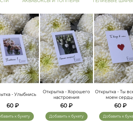
СТИ
АКВАБОКСЫ И ТОППЕРЫ
ГЕЛИЕВЫЕ ШАРЫ
Открытка - Хорошего
Открытка - Ты вс
ытка - Улыбнись
настроения
моем сердц
60
₽
60
₽
60
₽
бавить к букету
Добавить к букету
Добавить к бук