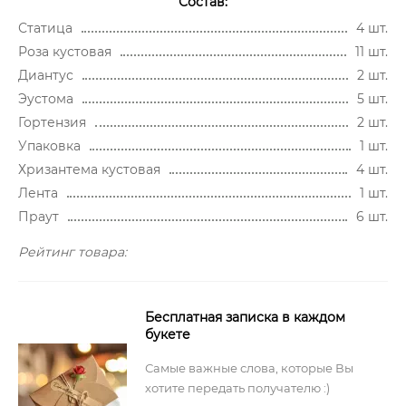
Состав:
Статица
4 шт.
Роза кустовая
11 шт.
Диантус
2 шт.
Эустома
5 шт.
Гортензия
2 шт.
Упаковка
1 шт.
Хризантема кустовая
4 шт.
Лента
1 шт.
Праут
6 шт.
Рейтинг товара:
Бесплатная записка в каждом
букете
Самые важные слова, которые Вы
хотите передать получателю :)