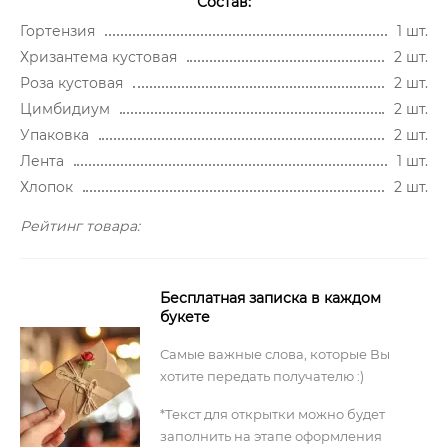
Состав:
Гортензия
1 шт.
Хризантема кустовая
2 шт.
Роза кустовая
2 шт.
Цимбидиум
2 шт.
Упаковка
2 шт.
Лента
1 шт.
Хлопок
2 шт.
Рейтинг товара:
Бесплатная записка в каждом
букете
Самые важные слова, которые Вы
хотите передать получателю :)
*Текст для открытки можно будет
заполнить на этапе оформления