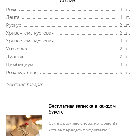
Состав:
Роза
1 шт.
Лента
1 шт.
Рускус
2 шт.
Хризантема кустовая
2 шт.
Хризаетема кустовая
1 шт.
Упаковка
2 шт.
Диантус
2 шт.
Цимбидиум
1 шт.
Роза кустовая
3 шт.
Рейтинг товара:
Бесплатная записка в каждом
букете
Самые важные слова, которые Вы
хотите передать получателю :)