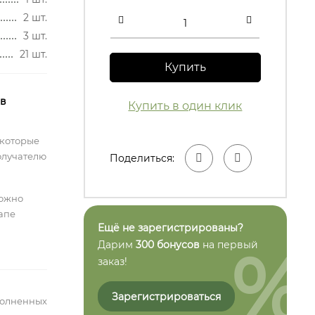
2 шт.
3 шт.
21 шт.
Купить
 в
Купить в один клик
 которые
олучателю
Поделиться:
можно
тапе
Ещё не зарегистрированы?
%
Дарим
300 бонусов
на первый
заказ!
Зарегистрироваться
полненных