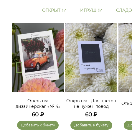
ОТКРЫТКИ
ИГРУШКИ
СЛАДО
ам
Открытка
Открытка - Для цветов
Откр
дизайнерская «№ 4»
не нужен повод
60
₽
60
₽
у
Добавить к букету
Добавить к букету
До