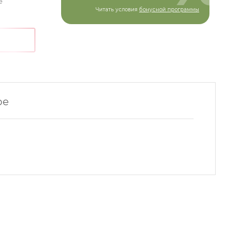
е
Читать условия
бонусной программы
ре