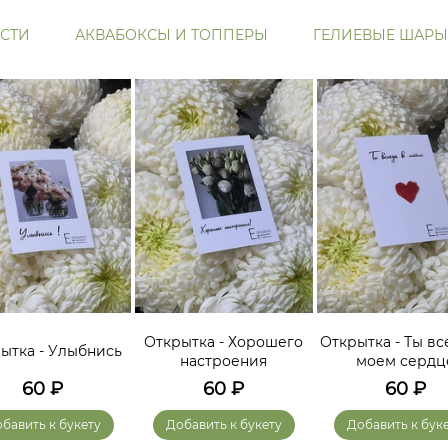
СТИ
АКВАБОКСЫ И ТОППЕРЫ
ГЕЛИЕВЫЕ ШАРЫ
Открытка - Хорошего
Открытка - Ты вс
ытка - Улыбнись
настроения
моем сердц
60
₽
60
₽
60
₽
бавить к букету
Добавить к букету
Добавить к бук