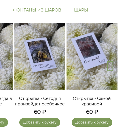
ФОНТАНЫ ИЗ ШАРОВ
ШАРЫ
егда в
Открытка - Сегодня
Открытка - Самой
О
е
произойдет особенное
красивой
60
₽
60
₽
ету
Добавить к букету
Добавить к букету