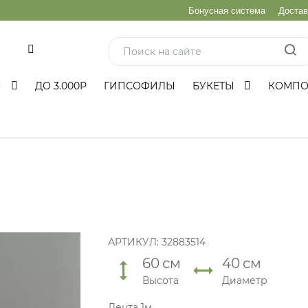
Бонусная система
Достав
и
Ы
ДО 3.000Р
ГИПСОФИЛЫ
БУКЕТЫ
КОМП
АРТИКУЛ:
32883514
60
см
40
см
Высота
Диаметр
Лента 1м