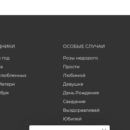
ДНИКИ
ОСОБЫЕ СЛУЧАИ
 год
Розы недорого
та
Прости
влюбленных
Любимой
Матери
Девушке
ября
День Рождения
Свидание
Выздоравливай
Юбилей
Годовщина свадьбы