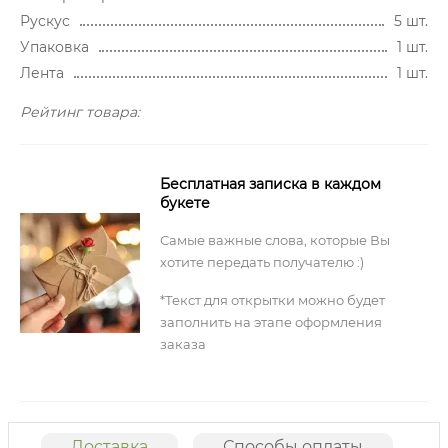
Рускус
5 шт.
Упаковка
1 шт.
Лента
1 шт.
Рейтинг товара:
Бесплатная записка в каждом
букете
Самые важные слова, которые Вы
хотите передать получателю :)
*Текст для открытки можно будет
заполнить на этапе оформления
заказа
Доставка
Способы оплаты
О